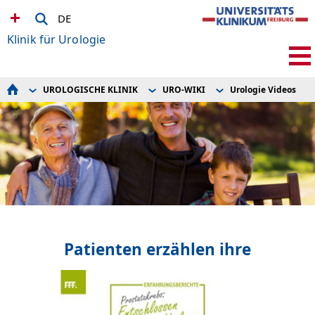
DE
Klinik für Urologie
UROLOGISCHE KLINIK
URO-WIKI
Urologie Videos
FÜR PATIENTEN
TEAM
Uro-Wiki-Erkrankungen
BEHANDLUNGSSPEKTRUM
UROLOGIE
Uro-Wiki Gesundheit
UROLOGISCHE KLINIK
JOBS UND KARRIERE
Urologie Videos
FÜR ÄRZTE
FORSCHUNG
KLINISCHE STUDIEN
URO-WIKI
Patienten erzählen ihre