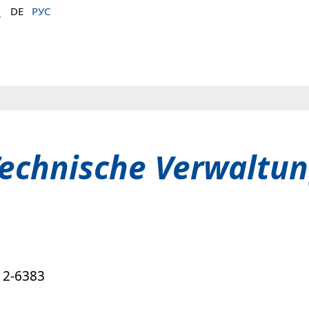
DE
РУС
echnische Verwaltu
12-6383