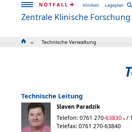
NOTFALL
Kliniken
Lageplan
Zentrale Klinische Forschung
Technische Verwaltung
ZKF Leitung
ZKF Verwaltung
Technische Verwaltung
T
Arbeitsgruppen
Wissenschaft und Forschung
Kunst in der Forschung
Mitarbeiter Informationen
Technische Leitung
Slaven Paradzik
Telefon: 0761 270-
63830
/ 
Telefax: 0761 270-63840