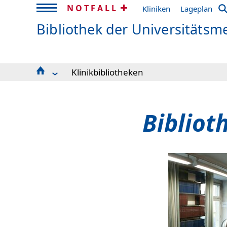
NOTFALL
Kliniken
Lageplan
Bibliothek der Universitätsm
Klinikbibliotheken
Aktuelles
Team
Schnelleinstieg
Bibliot
Service
Basics
Hilfe zur Recherche
Fortbildungen
Öffnungszeiten
Klinikbibliotheken
Institutsbibliotheken
Weitere Bibliotheken
Informationsstellen
Studium