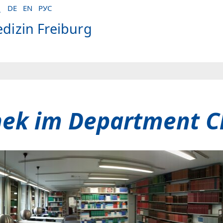
DE
EN
РУС
edizin Freiburg
hek im Department C