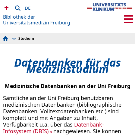
DE
Bibliothek der
Universitätsmedizin Freiburg
Studium
Aktuelles
Team
Schnelleinstieg
Datenbanken für das
Service
Basics
Medizinstudium
Hilfe zur Recherche
Fortbildungen
Öffnungszeiten
Klinikbibliotheken
Medizinische Datenbanken an der Uni Freiburg
Institutsbibliotheken
Weitere Bibliotheken
Sämtliche an der Uni Freiburg benutzbaren
Informationsstellen
medizinischen Datenbanken (bibliographische
Studium
Datenbanken, Volltextdatenbanken etc.) sind
Promotion
Forschung
komplett und mit Angaben zu Inhalt,
Verfügbarkeit u.a. über das
Datenbank-
Infosystem (DBIS)
nachgewiesen. Sie können