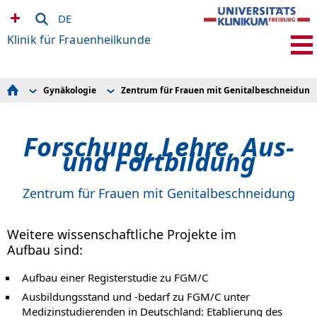
DE
Klinik für Frauenheilkunde
Gynäkologie
Zentrum für Frauen mit Genitalbeschneidung
Gynäkologie
Endometriosezentrum
FGM/C
Geburtshilfe & Perinatologie
Inkontinenz und Beckenbodenschwäche
Sprechstunde
Endokrinologie & Reproduktionsmedizin
Operative Therapie
Forschung, Lehre, Aus- und Fortbildung
Forschung, Lehre, Aus-
Terminvergabe
Brustzentrum
Team
Kinder- und Jugendgynäkologie
und Fortbildung
Forschung & Lehre
Gynäkologischer Krebs und Krebsvorstufen
Veranstaltungskalender
Zentrum für Frauen mit Genitalbeschneidung
Veranstaltungen
Myome und Allgemeine Gynäkologie
Zentrum für Frauen mit Genitalbeschneidung
Gynäkologische Stationen
Weitere wissenschaftliche Projekte im
Aufbau
sind:
Aufbau einer Registerstudie zu FGM/C
Ausbildungsstand und -bedarf zu FGM/C unter
Medizinstudierenden in Deutschland: Etablierung des