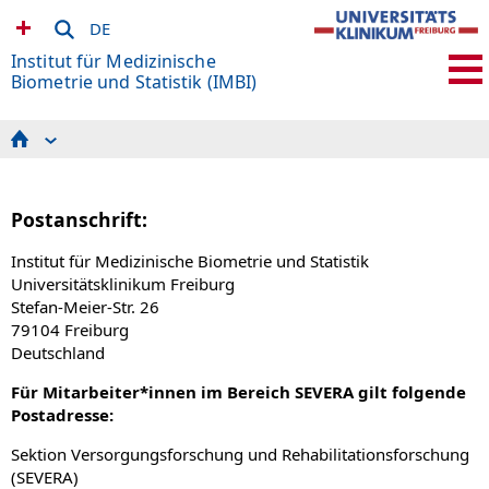
DE
Institut für Medizinische
Biometrie und Statistik (IMBI)
Research Areas
Forschungsdatenmanagement
Knowledge Discovery and Synthesis
Dynamic Modeling in Medicine and Epidemiology
Postanschrift:
(DynaME)
Methods in Clinical Epidemiology
Institut für Medizinische Biometrie und Statistik
Expert Knowledge and Data Interactions
Universitätsklinikum Freiburg
Sektion Versorgungsforschung und
Stefan-Meier-Str. 26
Rehabilitationsforschung (SEVERA)
Studien und Beratung
79104 Freiburg
Admin & IT
Deutschland
SFB 1597 Small Data
Für Mitarbeiter*innen im Bereich SEVERA gilt folgende
Postadresse:
Sektion Versorgungsforschung und Rehabilitationsforschung
(SEVERA)