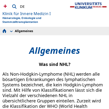
DE
Klinik für Innere Medizin I
Hämatologie, Onkologie und
Stammzelltransplantation
Allgemeines
Allgemeines
Niedrigmaligne NHL
Hochmaligne NHL
Allgemeines
Chronisch lymphatische Leukämie (CLL)
Lymphome des Zentralen Nervensystems (ZNS)
Was sind NHL?
Als Non-Hodgkin-Lymphome (NHL) werden alle
bösartigen Erkrankungen des lymphatischen
Systems bezeichnet, die kein Hodgkin-Lymphom
sind. Mit Hilfe von Klassifikationen lässt sich die
Vielzahl der verschiedenen NHL in
übersichtlichere Gruppen einteilen. Zurzeit wird
die Klassifikation der WHO (World Health