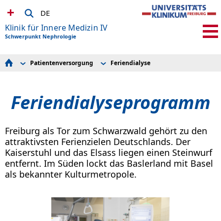
DE
Klinik für Innere Medizin IV
Schwerpunkt Nephrologie
Patientenversorgung
Feriendialyse
Ausbildungskonzept
Klinische Schwerpunkte
Team
Stationen
Patientenversorgung
Dialyse
Feriendialyseprogramm
Aufnahmemanagement
Feriendialyse
Zentrum für Genetische Nierenerkrankungen
Ambulanzen
Forschung
Studium & Lehre
Freiburg als Tor zum Schwarzwald gehört zu den
Spenden Link
attraktivsten Ferienzielen Deutschlands. Der
Kaiserstuhl und das Elsass liegen einen Steinwurf
entfernt. Im Süden lockt das Baslerland mit Basel
als bekannter Kulturmetropole.