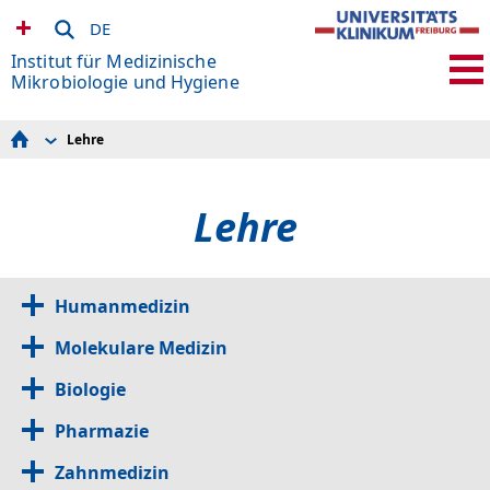
DE
Institut für Medizinische
Mikrobiologie und Hygiene
Lehre
Aktuelles
Team
Diagnostik
Lehre
Forschung
Lehre
Helicobacter pylori
Links
Qualitätsmanagement
Humanmedizin
Molekulare Medizin
Biologie
Pharmazie
Zahnmedizin