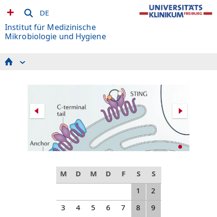
DE
Institut für Medizinische
Mikrobiologie und Hygiene
Aktuelles
Team
Diagnostik
Forschung
Lehre
Helicobacter pylori
Links
Qualitätsmanagement
M
D
M
D
F
S
S
1
2
3
4
5
6
7
8
9