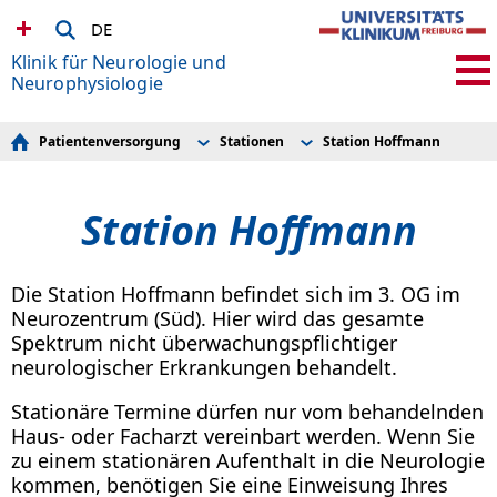
DE
Klinik für Neurologie und
Neurophysiologie
Patientenversorgung
Stationen
Station Hoffmann
Stationen
Konsildienst
Ambulanzen
Neuro Intensiv II (Neurologie)
Diagnostik
Geriatriestation
Station Hoffmann
Ergotherpie und Logopädie neurologischer Erkrankungen
Stat. Volhard 2/ Wahlleistungsstation
Station Hoffmann
Stroke Unit und Station Jung
Tagesklinik
Die Station Hoffmann befindet sich im 3. OG im
Telemedizin
Neurozentrum (Süd). Hier wird das gesamte
Spektrum nicht überwachungspflichtiger
neurologischer Erkrankungen behandelt.
Stationäre Termine dürfen nur vom behandelnden
Haus- oder Facharzt vereinbart werden. Wenn Sie
zu einem stationären Aufenthalt in die Neurologie
kommen, benötigen Sie eine Einweisung Ihres