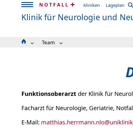
NOTFALL
Kliniken
Lageplan
Klinik für Neurologie und Ne
Team
German CSF Center Freiburg
Prof. Wiendl
D
Funktionsoberarzt
der Klinik für Neur
Facharzt für Neurologie, Geriatrie, Notfa
E-Mail:
matthias.herrmann.nlo
@
uniklini