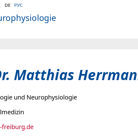
DE
РУС
urophysiologie
r. Matthias Herrma
ologie und Neurophysiologie
llmedizin
k-freiburg.de