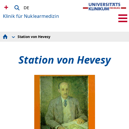
DE
Klinik für Nuklearmedizin
Station von Hevesy
Terminvergabe & Sekretariate
Mitarbeiter
Patienteninformationen
Station von Hevesy
Schilddrüsenambulanz
Ambulanz für Radioligandentherapien
Station von Hevesy
Videosprechstunde
Forschung
Fortbildung
Spenden