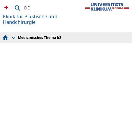
DE
Klinik für Plastische und
Handchirurgie
Medizinisches Thema b2
Aktuelles
Kontakt und Konsil
Sprechstunden
Team
Leistungen
Forschung
Fortbildung / Weiterbildung
Studium & Lehre
Spenden
Mikrochirurgisches Skills-Lab