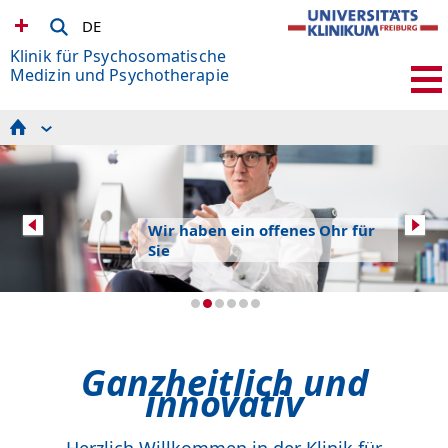
DE
Klinik für Psychosomatische
Medizin und Psychotherapie
TEAM
Patient*innen Info
FORSCHUNG
LEHRE
FORT- UND WEITERBILDUNG
Wir haben ein offenes Ohr für
DIENSTAGSKOLLOQUIUM
HIER SPENDEN
Sie
KONTAKT + ANFAHRT
Ganzheitlich und
innovativ
Herzlich Willkommen in der Klinik für