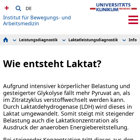
DE
Institut für Bewegungs- und
Arbeitsmedizin
Leistungsdiagnostik
Laktatleistungsdiagnostik
Infor
Leistungsdiagnostik
Laktatleistungsdiagnostik
Informationen zu Laktat
Ambulanz
Spiroergometrie
Unsere Diagnostik
Wie entsteht Laktat?
Team
Forschung
Lehre
Kontakt
Aufgrund intensiver körperlicher Belastung und
gesteigerter Glykolyse fällt mehr Pyruvat an, als
im Zitratzyklus verstoffwechselt werden kann.
Durch Laktatdehydrogenase (LDH) wird dieses in
Laktat umgewandelt. Somit steigt mit steigender
Belastung auch die Laktatkonzentration als
Ausdruck der anaeroben Energiebereitstellung.
Bei steigender Konzentration tritt dieses aus den