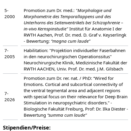
5-
Promotion zum Dr. med.:
"Morphologie und
2000
Morphometrie des Temporallappens und des
Unterhorns des Seitenventrikels bei Schizophrenie –
in-vivo Kernspinstudie"
Institut für Anatomie I der
RWTH Aachen, Prof. Dr. med. D. Graf v. Keyserlingk
- Bewertung:
“magna cum laude”
7-
Habilitation: "Projektion individueller Faserbahnen
2005
in den neurochirurgischen Operationssitus"
Neurochirurgische Klinik, Medizinische Fakultät der
RWTH AACHEN, Univ. Prof. Dr. med. J.M. Gilsbach
Promotion zum Dr. rer. nat. / PhD: “Wired for
Emotions. Cortical and subcortical connectivity of
the ventral tegmental area and adjacent regions
7-
with special focus on their relevance for Deep Brain
2026
Stimulation in neuropsychiatric disorders.”
-
Biologische Fakultät Freiburg, Prof: Dr. Ilka Diester -
Bewertung
“summa cum laude”
Stipendien/Preise: