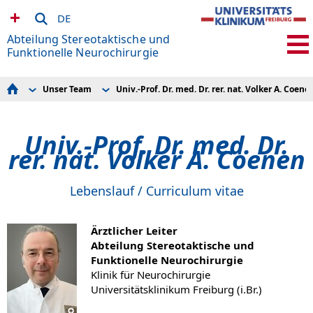
DE
Abteilung Stereotaktische und
Funktionelle Neurochirurgie
Unser Team
Univ.-Prof. Dr. med. Dr. rer. nat. Volker A. Coene
Ambulanzen und Sprechstunden
Univ.-Prof. Dr. med. Dr. rer. nat. Volker A. Coenen
Lebenslauf Prof. Dr. Dr. Coenen
Unser Team
Sektionsleitung MRgFUS, Geschäftsführender OA PD Dr. B.
Patienteninformation
Sajonz
Univ.-Prof. Dr. med. Dr.
Forschung
Geschäftsführender OA PD Dr. P. Reinacher
Klinische Studien
rer. nat. Volker A. Coenen
FOA Dr. T. Prokop
Veranstaltungen
Dr. Bianca Mercas
Presse/Medien
Kooperationen
Lebenslauf / Curriculum vitae
Links
Hier Spenden
Ärztlicher Leiter
Abteilung Stereotaktische und
Funktionelle Neurochirurgie
Klinik für Neurochirurgie
Universitätsklinikum Freiburg (i.Br.)