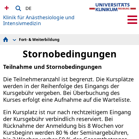
DE
Klinik für Anästhesiologie und
Intensivmedizin
Fort- & Weiterbildung
Fachgebiete
Patient*innen & Zuweiser*innen
Stornobedingungen
Team
Forschung & Atemfit
Teilnahme und Stornobedingungen
Lehre & Studium
Fort- & Weiterbildung
Karriere
Die Teilnehmeranzahl ist begrenzt. Die Kursplätze
werden in der Reihenfolge des Eingangs der
Kursgebühr vergeben. Bei Überbuchung des
Kurses erfolgt eine Aufnahme auf die Warteliste.
Ein Kursplatz ist nur nach rechtzeitigem Eingang
der Kursgebühr verbindlich reserviert. Bei
Rücknahme der Anmeldung bis 8 Wochen vor
Kursbeginn werden 80 % der Seminar­gebühren,