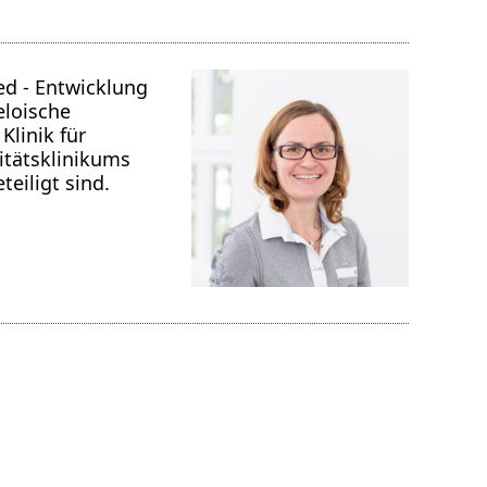
ed - Entwicklung
eloische
Klinik für
itätsklinikums
eiligt sind.