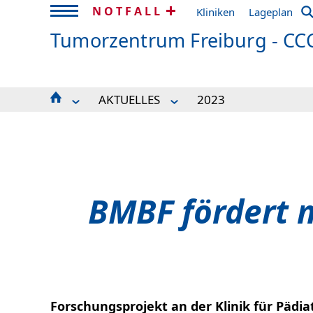
NOTFALL
Kliniken
Lageplan
Tumorzentrum Freiburg - CC
AKTUELLES
2023
STARTSEITE
2025
PATIENT*INNEN/BEHANDLUNG
2024
PATIENT*INNEN-ANGEBOTE
2023
PRÄVENTION
2022
ZUWEISENDE
2021
AKTUELLES
2020
BMBF fördert m
VERANSTALTUNGEN
2019
FORSCHUNG
ÜBER UNS
IHRE SPENDEN
INFOS
Forschungsprojekt an der Klinik für Pädi