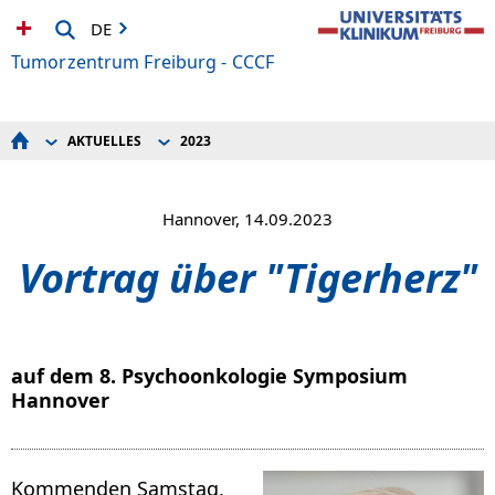
DE
Tumorzentrum Freiburg - CCCF
AKTUELLES
2023
STARTSEITE
2025
PATIENT*INNEN/BEHANDLUNG
2024
PATIENT*INNEN-ANGEBOTE
2023
PRÄVENTION
2022
Hannover, 14.09.2023
ZUWEISENDE
2021
AKTUELLES
2020
Vortrag über "Tigerherz"
VERANSTALTUNGEN
2019
FORSCHUNG
ÜBER UNS
IHRE SPENDEN
INFOS
auf dem 8. Psychoonkologie Symposium
Hannover
Kommenden Samstag,