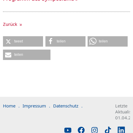
Zurück
tweet
teilen
teilen
teilen
Home
.
Impressum
.
Datenschutz
.
Letzte
Aktualis
01.04.2