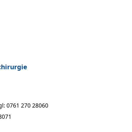
chirurgie
igl: 0761 270 28060
8071