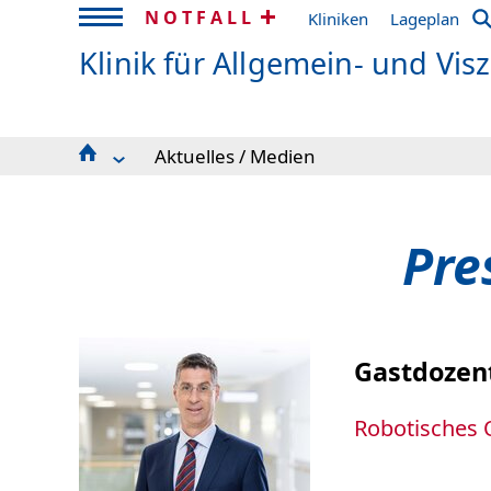
NOTFALL
Kliniken
Lageplan
Klinik für Allgemein- und Vis
Aktuelles / Medien
Schwerpunkte
Sprechstunden
OP-Termine
Pre
Team
Lehre
Studierende
Bewerber*innen
Bibliothek
Gastdozent
Forschung & Studien
Veranstaltungskalender
Robotisches O
Aktuelles / Medien