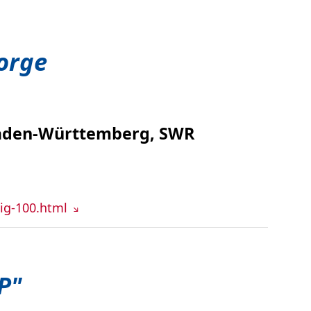
orge
 Baden-Württemberg, SWR
tig-100.html
P"