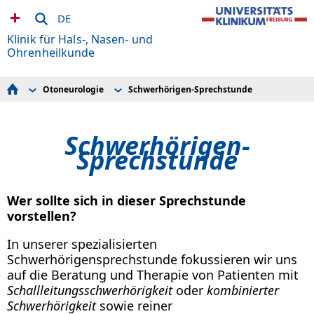
DE
Klinik für Hals-, Nasen- und
Ohrenheilkunde
Otoneurologie
Schwerhörigen-Sprechstunde
Behandlungsspektrum
Funktionsbereich Audiologie
Team
Schwerhörigen-Sprechstunde
Lehre
Implantierbare Hörsysteme
Schwerhörigen-
Fort- und Weiterbildung
Schwindel-Sprechstunde
Aktuelles
Sprechstunde
Spendenflyer
Wer sollte sich in dieser Sprechstunde
vorstellen?
In unserer spezialisierten
Schwerhörigensprechstunde fokussieren wir uns
auf die Beratung und Therapie von Patienten mit
Schallleitungsschwerhörigkeit
oder
kombinierter
Schwerhörigkeit
sowie reiner