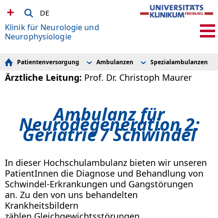
DE
Klinik für Neurologie und
Neurophysiologie
Patientenversorgung
Ambulanzen
Spezialambulanzen
Stationen
Allgemeinambulanz
Botulinumtoxin-Ambu
Ärztliche Leitung:
Prof. Dr. Christoph Maurer
Ambulanzen
Privatsprechstunden
Neurodegeneration 1 
Diagnostik
Infusionsambulanz
Neurodegeneration 2: G
Ergotherpie und Logopädie neurologischer Erkrankungen
Studienambulanz
Neurodegeneration 3 
Videosprechstunde
Neuroimmunologie 1 A
Ambulanz für
iABS
Erkrankungen
Neurodegeneration 2:
Interdisziplinäre Sprechstunde
Neuroimmunologie 2 E
Geriatrie / Schwindel
Spezialambulanzen
Neuromuskuläre Sprec
In dieser Hochschulambulanz
bieten wir unseren
PatientInnen die Diagnose und Behandlung von
Schwindel-Erkrankungen und Gangstörungen
an. Zu den von uns behandelten
Krankheitsbildern
zählen Gleichgewichtsstörungen,