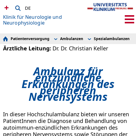
DE
Klinik für Neurologie und
Neurophysiologie
Patientenversorgung
Ambulanzen
Spezialambulanzen
Stationen
Allgemeinambulanz
Botulinumtoxin-Ambu
Ärztliche Leitung:
Dr. Dr. Christian Keller
Ambulanzen
Privatsprechstunden
Neurodegeneration 1 
Diagnostik
Infusionsambulanz
Neurodegeneration 2: G
Ergotherpie und Logopädie neurologischer Erkrankungen
Studienambulanz
Neurodegeneration 3 
Videosprechstunde
Neuroimmunologie 1 A
Ambulanz für
iABS
Erkrankungen
entzündliche
Interdisziplinäre Sprechstunde
Neuroimmunologie 2 E
Erkrankungen des
Spezialambulanzen
Neuromuskuläre Sprec
peripheren
Nervensystems
In dieser Hochschulambulanz
bieten wir unseren
PatientInnen die Diagnose und Behandlung von
autoimmun-enzündlichen Erkrankungen des
peripheren Nervensystems sowie Störungen der