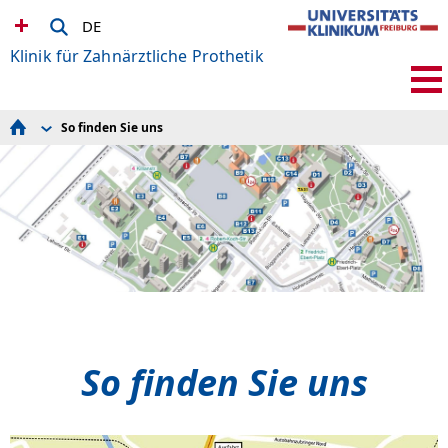
DE
Klinik für Zahnärztliche Prothetik
So finden Sie uns
Startseite
Aktuelles
Patienteninformation
Sprechstunden und Terminvereinbarung
Videosprechstunde
Behandlungsspektrum
Wissenschaft
Unser Team
Studierende
So finden Sie uns
Befragung unserer Patient*innen
Interner Bereich
So finden Sie uns