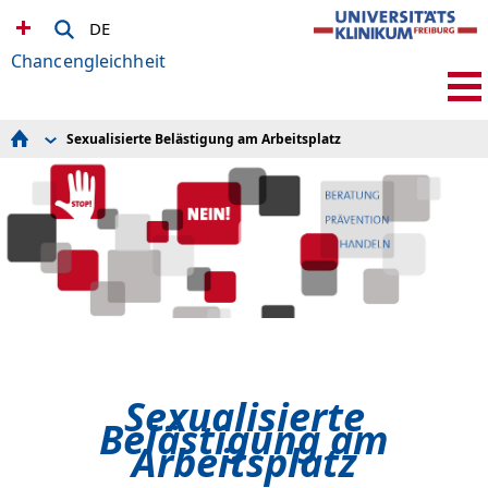
DE
Chancengleichheit
Sexualisierte Belästigung am Arbeitsplatz
Wir sind für Sie da!
Chancengleichheit am UKF
Vereinbarkeit von Beruf und Familie
Frauen & Arbeitswelt
Vielfalt am Universitätsklinikum Freiburg
AGG-Beschwerdestelle bei Diskriminierung
Sexualisierte Belästigung am Arbeitsplatz
Konflikte am Arbeitsplatz
Gleichstellungsbüro Medizinische Fakultät
Psychosoziale Beratung
Suchtberatung und Suchtprävention
Personalrat
Schwerbehindertenvertretung
Sexualisierte
Belästigung am
Arbeitsplatz