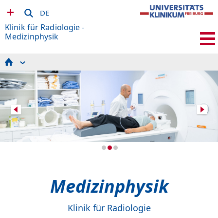
DE
Klinik für Radiologie -
Medizinphysik
Für Patienten
Seminarplan
MRDAC
Für Probanden
Experimentelle Radiologie
Forschungsgeräte
So finden Sie uns
Arbeitsgruppen
MR-Sicherheit / MR Safety
Stellenangebote
Team
Publikationen und Auszeichnungen
Links
Medizinphysik
Klinik für Radiologie