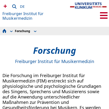
DE
Freiburger Institut für
Musikermedizin
Forschung
Patientenversorgung
Forschungsprojekte
Forschung
Publikationen
Lehre
Auszeichnungen
Forschung
Mitarbeiter
Organigramm Ambulanz
Nachwuchsförderung
Kontakt
Freiburger Institut für Musikermedizin
Homepage des FIM an der Hochschule für Musik Freiburg
Anfahrt zum FIM
Die Forschung im Freiburger Institut für
Musikermedizin (FIM) erstreckt sich auf
physiologische und psychologische Grundlagen
des Singens, Sprechens und Musizierens sowie
auf die Anwendung unterschiedlicher
Maßnahmen zur Prävention und
Gesundheitsförderung bei Musikern. Es werden