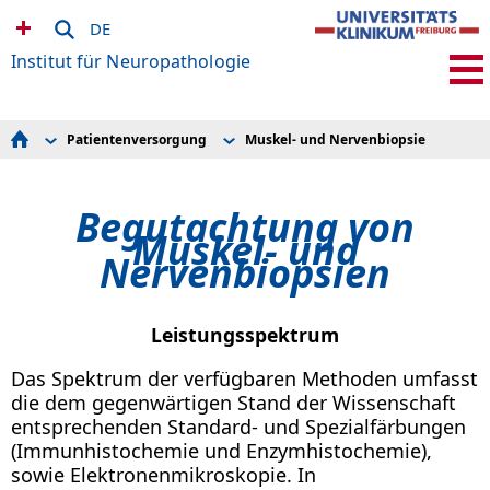
DE
Institut für Neuropathologie
Patientenversorgung
Muskel- und Nervenbiopsie
Patientenversorgung
Hirntumordiagnostik
Forschung
Muskel- und Nervenbiopsie
Studium
Epilepsiediagnostik
Begutachtung von
MitarbeiterInnen
Autopsien / Qualitätskontrolle
Veranstaltungen
Einsendeformulare und Informationen
Muskel- und
So finden Sie uns
Nervenbiopsien
Ihre Spende
Zum Neurozentrum
Leistungsspektrum
Das Spektrum der verfügbaren Methoden umfasst
die dem gegenwärtigen Stand der Wissenschaft
entsprechenden Standard- und Spezialfärbungen
(Immunhistochemie und Enzymhistochemie),
sowie Elektronenmikroskopie. In