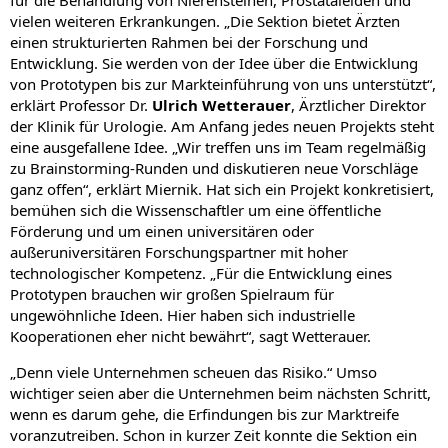
für die Behandlung von Nierensteinen, Prostataleiden und
vielen weiteren Erkrankungen. „Die Sektion bietet Ärzten
einen strukturierten Rahmen bei der Forschung und
Entwicklung. Sie werden von der Idee über die Entwicklung
von Prototypen bis zur Markteinführung von uns unterstützt“,
erklärt Professor Dr.
Ulrich Wetterauer
, Ärztlicher Direktor
der Klinik für Urologie. Am Anfang jedes neuen Projekts steht
eine ausgefallene Idee. „Wir treffen uns im Team regelmäßig
zu Brainstorming-Runden und diskutieren neue Vorschläge
ganz offen“, erklärt Miernik. Hat sich ein Projekt konkretisiert,
bemühen sich die Wissenschaftler um eine öffentliche
Förderung und um einen universitären oder
außeruniversitären Forschungspartner mit hoher
technologischer Kompetenz. „Für die Entwicklung eines
Prototypen brauchen wir großen Spielraum für
ungewöhnliche Ideen. Hier haben sich industrielle
Kooperationen eher nicht bewährt“, sagt Wetterauer.
„Denn viele Unternehmen scheuen das Risiko.“ Umso
wichtiger seien aber die Unternehmen beim nächsten Schritt,
wenn es darum gehe, die Erfindungen bis zur Marktreife
voranzutreiben. Schon in kurzer Zeit konnte die Sektion ein