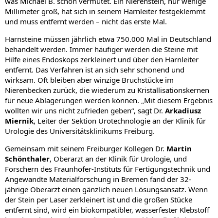
was Michael B. schon vermutet. Ein Nierenstein, nur wenige
Millimeter groß, hat sich in seinem Harnleiter festgeklemmt
und muss entfernt werden – nicht das erste Mal.
Harnsteine müssen jährlich etwa 750.000 Mal in Deutschland
behandelt werden. Immer häufiger werden die Steine mit
Hilfe eines Endoskops zerkleinert und über den Harnleiter
entfernt. Das Verfahren ist an sich sehr schonend und
wirksam. Oft bleiben aber winzige Bruchstücke im
Nierenbecken zurück, die wiederum zu Kristallisationskernen
für neue Ablagerungen werden können. „Mit diesem Ergebnis
wollten wir uns nicht zufrieden geben“, sagt Dr.
Arkadiusz
Miernik
, Leiter der Sektion Urotechnologie an der Klinik für
Urologie des Universitätsklinikums Freiburg.
Gemeinsam mit seinem Freiburger Kollegen Dr.
Martin
Schönthaler
, Oberarzt an der Klinik für Urologie, und
Forschern des Fraunhofer-Instituts für Fertigungstechnik und
Angewandte Materialforschung in Bremen fand der 32-
jährige Oberarzt einen gänzlich neuen Lösungsansatz. Wenn
der Stein per Laser zerkleinert ist und die großen Stücke
entfernt sind, wird ein biokompatibler, wasserfester Klebstoff