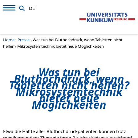
DE
Home
›
Presse
›
Was tun bei Bluthochdruck, wenn Tabletten nicht
helfen? Mikrosystemtechnik bietet neue Möglichkeiten
Was tun bei
Bluthochdruck, wenn
Tabletten nicht helfen?
Mikrosystemtechnik
bietet neue
Möglichkeiten
Etwa die Hälfte aller Bluthochdruckpatienten können trotz
medikamentöser Therapie ihren Blutdruck nicht ausreichend