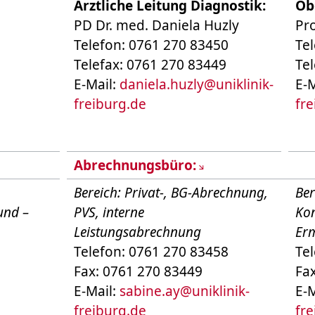
Ärztliche Leitung Diagnostik:
Ob
PD Dr. med. Daniela Huzly
Pr
Telefon: 0761 270 83450
Te
Telefax: 0761 270 83449
Te
E-Mail:
daniela.huzly
@
uniklinik-
E-M
freiburg.de
fr
Abrechnungsbüro:
Bereich: Privat-, BG-Abrechnung,
Ber
und –
PVS, interne
Kon
Leistungsabrechnung
Er
Telefon: 0761 270 83458
Te
Fax: 0761 270 83449
Fa
E-Mail:
sabine.ay
@
uniklinik-
E-M
freiburg.de
fr