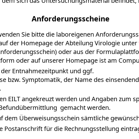
n dem sich das Untersuchungsmaterial befindet, 
Anforderungsscheine
nden Sie bitte die laboreigenen Anfor­derungs­
auf der Homepage der Abteilung Virologie unter
nforderungsschein) oder aus der Formulaplattf
tform oder auf unserer Homepage ist am Compute
 der Entnahmezeitpunkt und ggf.
ose bzw. Symptomatik, der Name des einsendende
.
hen EILT angekreuzt werden und Angaben zum sp
ur Befundübermittlung gemacht werden.
uf dem Überweisungsschein sämtliche gewünsch
ge Postanschrift für die Rechnungsstellung eintra