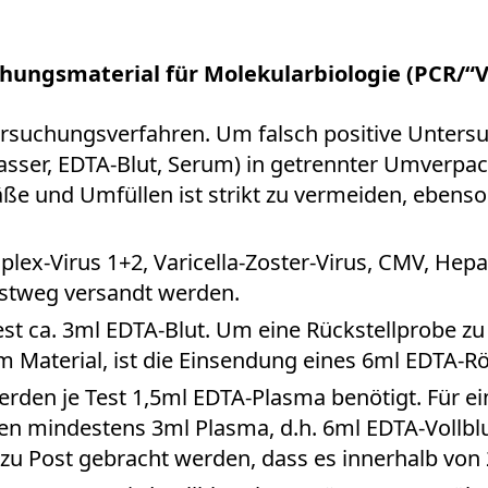
hungsmaterial für Molekularbiologie (PCR/“Vi
tersuchungsverfahren. Um falsch positive Unters
wasser, EDTA-Blut, Serum) in getrennter Umverp
ße und Umfüllen ist strikt zu vermeiden, ebens
ex-Virus 1+2, Varicella-Zoster-Virus, CMV, Hepat
ostweg versandt werden.
est ca. 3ml EDTA-Blut. Um eine Rückstellprobe zu
Material, ist die Einsendung eines 6ml EDTA-Rö
rden je Test 1,5ml EDTA-Plasma benötigt. Für ei
ten mindestens 3ml Plasma, d.h. 6ml EDTA-Voll
 zu Post gebracht werden, dass es innerhalb von 2