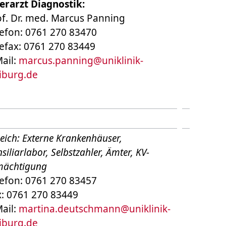
erarzt Diagnostik:
of. Dr. med. Marcus Panning
lefon: 0761 270 83470
lefax: 0761 270 83449
ail:
marcus.panning
@
uniklinik-
eiburg.de
eich: Externe Krankenhäuser,
siliarlabor, Selbstzahler, Ämter, KV-
mächtigung
lefon: 0761 270 83457
x: 0761 270 83449
ail:
martina.deutschmann
@
uniklinik-
eiburg.de