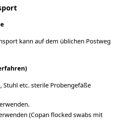
sport
ie
ransport kann auf dem üblichen Postweg
erfahren)
 Stuhl etc. sterile Probengefäße
verwenden.
 verwenden (Copan flocked swabs mit