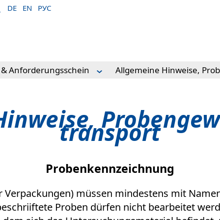
DE
EN
РУС
& Anforderungsschein
Allgemeine Hinweise, Pro
, Probengewinnung, Probentransport
Hinweise, Probengew
transport
rzeichnis)
chein
Probenkennzeichnung
der Verpackungen) müssen mindestens mit Namen
eschriiftete Proben dürfen nicht bearbeitet we