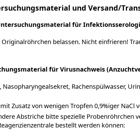
rsuchungsmaterial und Versand/Tran
ntersuchungsmaterial für Infektionsserolog
 Originalröhrchen belassen. Nicht einfrieren! T
hungsmaterial für Virusnachweis (Anzuchtv
, Nasopharyngealsekret, Rachen­spülwasser, Urin,
n mit Zusatz von wenigen Tropfen 0,9%iger NaCl 
andere Abstriche bitte spezielle Probenröhrchen
Reagenzienzentrale bestellt werden können: