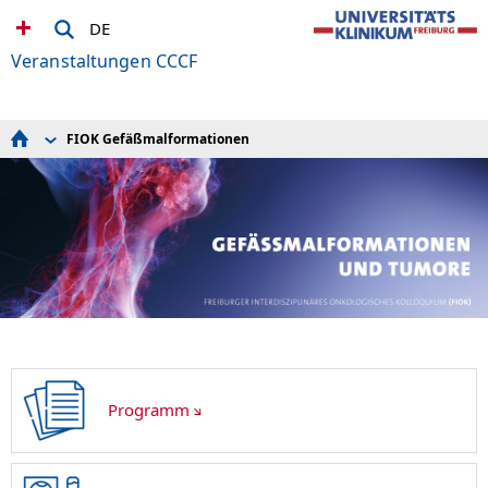
DE
Veranstaltungen CCCF
FIOK Gefäßmalformationen
Update Thoraxonkologie
11. Patient*innen- und Angehörigenforum
Best of Clinical Oncology
Das Beste vom Kongress der American Society of
Hematology
ESMO-Nachlese
Freiburg Myeloma Workshop
FIOK Gastrointestinale Stromatumoren (GIST)
FIOK Gefäßmalformationen
FIOK Leukämie- und Tumorprädisposition
FIOK Immunonkologie
FIOK Kopf-Hals-Tumore
FIOK - ALL
FIOK - Kinderonkologie
Programm
FIOK - Lungenmetastasen
FIOK - MTB
FIOK - Uro-Onkologie