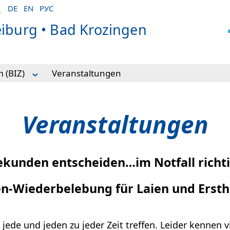
DE
EN
РУС
eiburg • Bad Krozingen
 (BIZ)
Veranstaltungen
Veranstaltungen
in am Campus Bad Krozingen
kunden entscheiden…im Notfall richti
 Radiologie am Campus Bad Krozingen
n-Wiederbelebung für Laien und Ersth
nn jede und jeden zu jeder Zeit treffen. Leider kenne