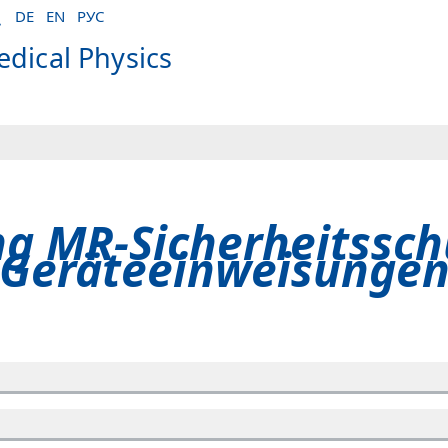
DE
EN
РУС
dical Physics
g MR-Sicherheitssch
Geräteeinweisunge