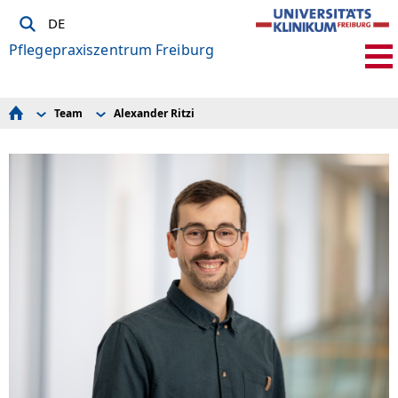
DE
Pflegepraxiszentrum Freiburg
Team
Alexander Ritzi
Team
Tabea Meyer
Aktuelles und Veranstaltungen
Sven Ziegler
Publikationen
Fabian Montigel
Projekte
Helga Marx
Sophia Mählmann
Lili Schöler
Luisa Häfner
Alexander Ritzi
Carolin Hajduk