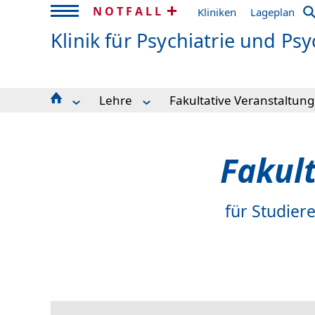
NOTFALL
Kliniken
Lageplan
Klinik für Psychiatrie und Ps
Lehre
Fakultative Veranstaltun
Team
Studierende Medizin
Klinische Schwerpunkte
Studierende Psychologie
Sektionen
Fakultative Veranstaltungen
Fakul
Stationen
Lehrbücher der Klinik
Tagesklinik
Ansprechpartner Lehre
Stimulations- und Schlaf Unit (SSU)
für Studier
Ambulanzen
Fachtherapien
Forschung / Research
Lehre
Fort- und Weiterbildung
Stellenangebote
Zuweiserinformationen