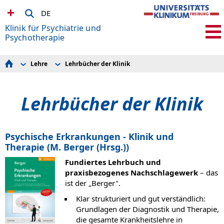
DE
Klinik für Psychiatrie und
Psychotherapie
Lehre
Lehrbücher der Klinik
Team
Studierende Medizin
Klinische Schwerpunkte
Studierende Psychologie
Sektionen
Fakultative Veranstaltungen
Lehrbücher der Klinik
Stationen
Lehrbücher der Klinik
Tagesklinik
Ansprechpartner Lehre
Stimulations- und Schlaf Unit (SSU)
Ambulanzen
Fachtherapien
Psychische Erkrankungen - Klinik und
Forschung / Research
Therapie (M. Berger (Hrsg.))
Lehre
Fort- und Weiterbildung
Fundiertes Lehrbuch und
Stellenangebote
praxisbezogenes Nachschlagewerk
– das
Zuweiserinformationen
ist der „Berger".
Patienteninformationen
Angehörigeninformationen
Klar strukturiert und gut verständlich:
Kontakt & Anfahrt
Grundlagen der Diagnostik und Therapie,
die gesamte Krankheitslehre in