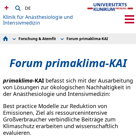
DE
Klinik für Anästhesiologie und
Intensivmedizin
Forschung & Atemfit
Forum primaklima-KAI
Fachgebiete
Promotionen
Patient*innen & Zuweiser*innen
Atemfit
Team
Forum ge-KAI
Forum primaklima-KAI
Forschung & Atemfit
Forum primaklima-KAI
Lehre & Studium
AG Prof. Dr. med. Heinrich
Fort- & Weiterbildung
AG Prof. Dr. med. Hötzel
Karriere
AG Prof. Dr. med. Loop
primaklima
-KAI
befasst sich mit der Ausarbeitung
AG Prof. Dr. med. Schallner
AG Prof. Dr. med. Schick
von Lösungen zur ökologischen Nachhaltigkeit in
AG Prof. Dr. rer. nat. Schumann
der Anästhesiologie und Intensivmedizin:
AG Organprotektion
Forschung auf der AIT
Best practice Modelle zur Reduktion von
Emissionen, Ziel als ressourcenintensive
Großverbraucher verbindliche Beiträge zum
Klimaschutz erarbeiten und wissenschaftlich
evaluieren.