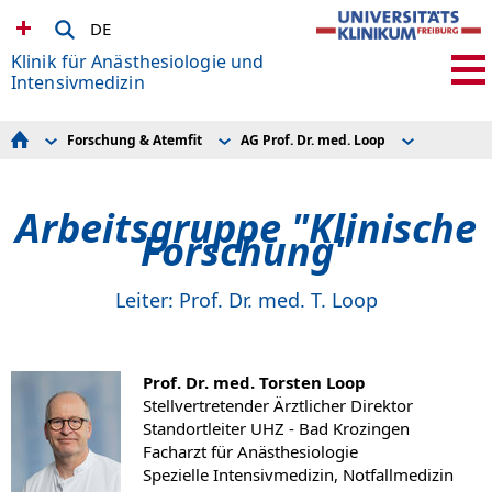
DE
Klinik für Anästhesiologie und
Intensivmedizin
Forschung & Atemfit
AG Prof. Dr. med. Loop
Fachgebiete
Promotionen
Mitarbeiter
Patient*innen & Zuweiser*innen
Atemfit
Team
Forum ge-KAI
Arbeitsgruppe "Klinische
Forschung & Atemfit
Forum primaklima-KAI
Lehre & Studium
AG Prof. Dr. med. Heinrich
Forschung"
Fort- & Weiterbildung
AG Prof. Dr. med. Hötzel
Karriere
AG Prof. Dr. med. Loop
AG Prof. Dr. med. Schallner
Leiter: Prof. Dr. med. T. Loop
AG Prof. Dr. med. Schick
AG Prof. Dr. rer. nat. Schumann
AG Organprotektion
Forschung auf der AIT
Prof. Dr. med. Torsten Loop
Stellvertretender Ärztlicher Direktor
Standortleiter UHZ - Bad Krozingen
Facharzt für Anästhesiologie
Spezielle Intensivmedizin, Notfallmedizin