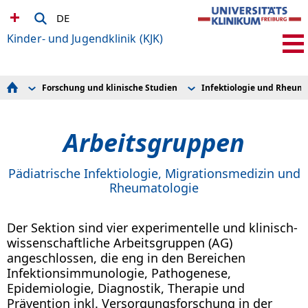
DE
Kinder- und Jugendklinik (KJK)
Forschung und klinische Studien
Infektiologie und Rheuma
Kinder integriertes Notfallzentrum (KiNZ)
Zell- und Gentherapie
Behandlungsspektrum
Hilda Biobank Freiburg
Stationen und Ambulanzen
Klinische Studien und Register
Arbeitsgruppen
Diagnostik für seltene Erkrankungen
Forschungskoordination
Umfassende Betreuung
Früh- und Neugeborenenmedizin
Forschung und klinische Studien
Gastroenterologie
Ausbildung und Studium
Hämatologie und Onkologie
Pädiatrische Infektiologie, Migrationsmedizin und
Bewerbung bei uns
Immunologie
Rheumatologie
Für niedergelassene Ärzt*innen
Infektiologie und Rheumatologie
Informationen für Patient*innen
Lehrforschung
Die Kliniken in der KJK
Neuropädiatrie und Muskelerkrankungen
Der Sektion sind vier experimentelle und klinisch-
ru-kjk
Pädiatrische Genetik
Pädiatrische Psychosomatik
wissenschaftliche Arbeitsgruppen (AG)
Pflegewissenschaft
angeschlossen, die eng in den Bereichen
Stoffwechselstörungen
Infektionsimmunologie, Pathogenese,
Versorgungsforschung
Epidemiologie, Diagnostik, Therapie und
Prävention inkl. Versorgungsforschung in der