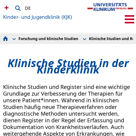
DE
Kinder- und Jugendklinik (KJK)
Forschung und klinische Studien
Klinische Studien und Reg
Kinder integriertes Notfallzentrum (KiNZ)
Zell- und Gentherapie
Koordination
Behandlungsspektrum
Hilda Biobank Freiburg
Team und Kontakt
Stationen und Ambulanzen
Klinische Studien und Register
Early Clinical Trials Unit
Klinische Studien in der
Diagnostik für seltene Erkrankungen
Forschungskoordination
Aktuelles
Umfassende Betreuung
Früh- und Neugeborenenmedizin
Kinderklinik
Kooperationen
Forschung und klinische Studien
Gastroenterologie
Übersicht klinische Studi
Ausbildung und Studium
Hämatologie und Onkologie
Suche
Bewerbung bei uns
Immunologie
Für niedergelassene Ärzt*innen
Infektiologie und Rheumatologie
Klinische Studien und Register sind eine wichtige
Informationen für Patient*innen
Lehrforschung
Grundlage zur Verbesserung der Therapien für
Die Kliniken in der KJK
Neuropädiatrie und Muskelerkrankungen
unsere Patient*innen. Während in klinischen
ru-kjk
Pädiatrische Genetik
Studien häufig neue Therapieverfahren oder
Pädiatrische Psychosomatik
Pflegewissenschaft
diagnostische Methoden untersucht werden,
Stoffwechselstörungen
dienen Register in der Regel der Erfassung und
Versorgungsforschung
Dokumentation von Krankheitsverläufen. Auch
weitergehende Aspekte von Erkrankungen, wie