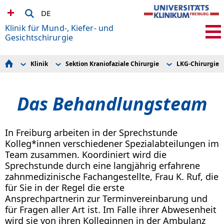
DE
Klinik für Mund-, Kiefer- und
Gesichtschirurgie
Klinik
Sektion Kraniofaziale Chirurgie
LKG-Chirurgie
Klinik
Ästhetisch-plastische Chirurgie
LKG-Chirurgie
Behandlungspl
Sprechstunden
Medikamenten induzierte Kiefernekrose
Transgender
Behandlungst
Team
Sektion Kraniofaziale Chirurgie
Kraniosynostosen
Nützliche Adre
Das Behandlungsteam
Forschung
Sektion Bildgebung und implantologische Diagnostik
Dysgnathie
Spaltsprechstu
Lehre
Tumorchirugie
Obstruktive Schlafapnoe
Promotion
Traumatologie
Kontakt
Kontakt & Anfahrt
Implantologie
Dysgnathie-Chirurgie
In Freiburg arbeiten in der Sprechstunde
Hier Spenden
Kolleg*innen verschiedener Spezialabteilungen im
Team zusammen. Koordiniert wird die
Sprechstunde durch eine langjährig erfahrene
zahnmedizinische Fachangestellte, Frau K. Ruf, die
für Sie in der Regel die erste
Ansprechpartnerin zur Terminvereinbarung und
für Fragen aller Art ist. Im Falle ihrer Abwesenheit
wird sie von ihren Kolleginnen in der Ambulanz