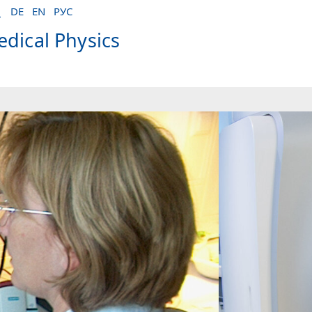
DE
EN
РУС
dical Physics
ting Concept
RDAC