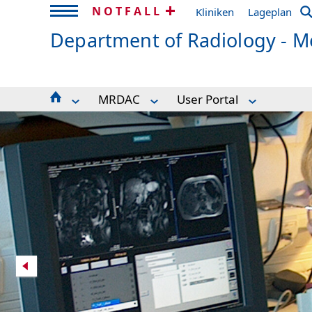
NOTFALL
Kliniken
Lageplan
Department of Radiology - Me
MRDAC
User Portal
For Patients
Racoon-Faden-Studie
MRDAC Usage and Opera
Seminar schedule
User Portal
Registration/Inquiry M
MRDAC
For Volunteers
Experimental Radiology
Research Scanners
How to find us
Research Groups
MR-Sicherheit / MR Safety
Current Openings
Team
Publications and Awards
Links