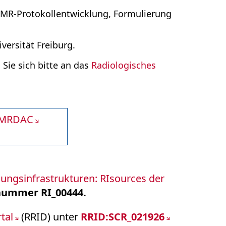
 MR-Protokollentwicklung, Formulierung
versität Freiburg.
Sie sich bitte an das
Radiologisches
y MRDAC
hungsinfrastrukturen: RIsources der
nummer RI_00444.
tal
(RRID) unter
RRID:SCR_021926