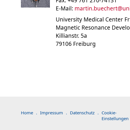
Fax: +49 761 270-74131
E-Mail:
martin.buechert
@
un
University Medical Center F
Magnetic Resonance Develo
Killianstr. 5a
79106 Freiburg
Home
.
Impressum
.
Datenschutz
.
Cookie-
Einstellungen