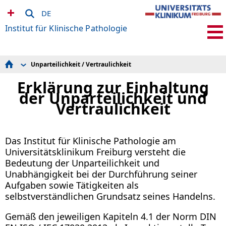
DE
Institut für Klinische Pathologie
Unparteilichkeit / Vertraulichkeit
Aktuelles / Informationen / Mitteilungen
Auskunft & Kontakt
Erklärung zur Einhaltung
Patienteninformation
der Unparteilichkeit und
Lehre
Vertraulichkeit
Team
Einsendung & Weitergabe
Diagnostik
Klinische Studien
Das Institut für Klinische Pathologie am
Forschung
Biobank
Universitätsklinikum Freiburg versteht die
Core Facility Genomics
Bedeutung der Unparteilichkeit und
Proteomik Plattform
Unabhängigkeit bei der Durchführung seiner
Core Facility Histopathologie und Digitale Pathologie
Aufgaben sowie Tätigkeiten als
Weiterbildung
Stellenangebote
selbstverständlichen Grundsatz seines Handelns.
QM-Zertifikate
Unparteilichkeit / Vertraulichkeit
Gemäß den jeweiligen Kapiteln 4.1 der Norm DIN
Qualitätsmeldung