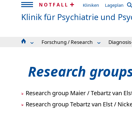
NOTFALL
Kliniken
Lageplan
Klinik für Psychiatrie und Ps
Forschung / Research
Diagnosis
Team
Diagnosis-related research
ADHD
Klinische Schwerpunkte
Research groups
Affective 
Sektionen
Studienteilnehmer gesucht!
Anxiety d
Research groups
Stationen
Autism sp
Tagesklinik
Borderline
Stimulations- und Schlaf Unit (SSU)
Mental dis
Ambulanzen
Obsessive
Research group Maier / Tebartz van El
Fachtherapien
Organic b
Forschung / Research
Schizophr
Research group Tebartz van Elst / Nick
Lehre
Sleep dis
Fort- und Weiterbildung
Substance
Stellenangebote
Zuweiserinformationen