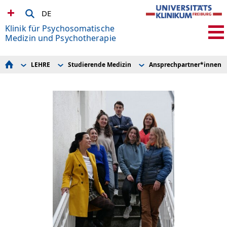
DE
Klinik für Psychosomatische
Medizin und Psychotherapie
LEHRE
Studierende Medizin
Ansprechpartner*innen L
TEAM
inTensity
Hauptvorlesung und Blockunterricht
Patient*innen Info
PsyMent Freiburg
Wahlfach
FORSCHUNG
Medon
Famulaturen
LEHRE
EMPTY
Praktisches Jahr
FORT- UND WEITERBILDUNG
Studierende Medizin
Lehrpreise und Forschung
DIENSTAGSKOLLOQUIUM
Studierende Psychologie
Doktorandenseminar
HIER SPENDEN
Ansprechpartner*innen Lehre
KONTAKT + ANFAHRT