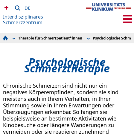
DE
Interdisziplinäres
Schmerzzentrum
Therapie für Schmerzpatient*innen
Psychologische Schmer
Schmerzerkrankungen
Multimodales Assessment
Einzel- und Gruppenth
Therapie für Schmerzpatient*innen
Multimodale Schmerztherapie
Soziales Kompetenztra
Unser Team
Medizinische Schmerztherapie
Entspannung und Acht
Psychologische
Veranstaltungen
Psychologische Schmerztherapie
Biofeedback
Forschung
Physiotherapie
Schmerztherapie
Lehre, Aus- und Weiterbildung
Pflege
Konsilanmeldung
Ergotherapie
News / Presse / Medien
Sozialberatung
Downloads und Links
Chronische Schmerzen sind nicht nur ein
Kontakt und Anfahrt
negatives Körperempfinden, sondern sie sind
meistens auch in Ihrem Verhalten, in Ihrer
Stimmung sowie in Ihren Erwartungen oder
Überzeugungen erkennbar. So fangen sie
beispielsweise an bestimmte Aktivitäten wie
Kinobesuche oder längere Wanderungen zu
vermeiden oder sie reagieren zunehmend