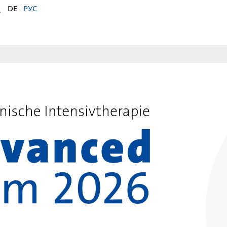
DE
РУС
ference
nen an deutschen Universitätskliniken
8, 2026