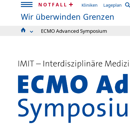
NOTFALL
Kliniken
Lageplan
Wir überwinden Grenzen
ECMO Advanced Symposium
European Microglia and CNS Macrophages Con
Buchvorstellung – FRÜH GENUG!
22. Forum der leitenden Physiotherapeuten*in
3rd GERMAN FLOW CORE SUMMIT, MARCH 17-1
Anmeldung ADOS-Training
Biomechanik-Symposium
Da-fortbildung
DEGEA Endoskopie-Zirkel
DGSP-Nachwuchssymposium
DOP Jahrestagung
ECMO-Netz-Treffen
ECMO Advanced Symposium
Eröffnungssymposium-RIZ