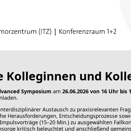
ersitätsklinika 2023
e Kolleginnen und Koll
dvanced
Symposium
am
26.06.2026 von 16 Uhr bis 
nladen.
n und Psychotherapie
er, interdisziplinärer Austausch zu praxisrelevanten 
sche Herausforderungen, Entscheidungsprozesse sowie
 Impulsvorträge (15–20 Min.) zu ausgewählten Fallko
sorge kritisch beleuchtet und anschließend gemeins