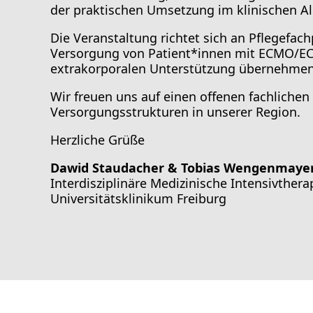
Sepsis-23
der praktischen Umsetzung im klinischen Al
SEPSIS-26
SIH-Symposium
Die Veranstaltung richtet sich an Pflegefac
Single Cell Technologies
Versorgung von Patient*innen mit ECMO/ECL
Stornobedingungen
extrakorporalen Unterstützung übernehmen
Symposium Ernährungsmedizin
Wir freuen uns auf einen offenen fachlich
Symposium-Selbsthilfeforschung
Versorgungsstrukturen in unserer Region.
Symposium Neuroradioonkologie
Symposium Neuropädiatrie
Herzliche Grüße
Sonographie Workshop
Spender-Patienten-Tag
Dawid Staudacher & Tobias Wengenmaye
Symposium Structural Immunity
Interdisziplinäre Medizinische Intensivtherap
Tag der offenen Tür Kinder- und Jugendklinik
Universitätsklinikum Freiburg
Thoraxchirurgisches Frühjahrssymposium
Update Nephrologie
Uveitis-Qualifikationskurs
Verabschiedung Pflegedirektor
Virologie aktuell
Zoonotic-Viruses-and-Beyond