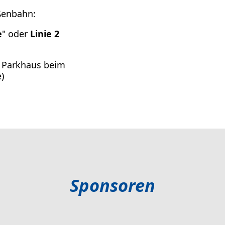
ßenbahn:
e
" oder
Linie 2
 Parkhaus beim
)
Sponsoren