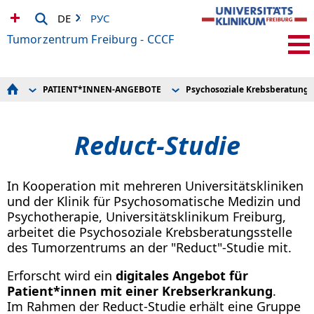
DE
РУС
Tumorzentrum Freiburg - CCCF
PATIENT*INNEN-ANGEBOTE
Psychosoziale Krebsberatung
STARTSEITE
Brückenpflege
Informationen
PATIENT*INNEN/BEHANDLUNG
Ernährungsberatung
Angebote
PATIENT*INNEN-ANGEBOTE
Informationen zur Teilnahme an Klinischen Studien
Medien
Reduct-Studie
PRÄVENTION
Material und Links
News und Rückblicke
ZUWEISENDE
Onkologische Pflege
Gruppenangebote/Termine
AKTUELLES
Palliative Betreuung
Psychologische Beratung
VERANSTALTUNGEN
Patient*innenbeirat
Sozialberatung
In Kooperation mit mehreren Universitätskliniken
FORSCHUNG
Prävention
ÜBER UNS
Projekt Freiburg INTEGRATIV+
und der Klinik für Psychosomatische Medizin und
IHRE SPENDEN
Psychosoziale Krebsberatung
Psychotherapie, Universitätsklinikum Freiburg,
INFOS
Seelsorge
arbeitet die Psychosoziale Krebsberatungsstelle
Selbsthilfe
Sozialdienst
des Tumorzentrums an der "Reduct"-Studie mit.
Sportonkologie
Tigerherz ... wenn Eltern Krebs haben
Erforscht wird ein
digitales Angebot für
Zweite Meinung
Patient*innen mit einer Krebserkrankung
.
Im Rahmen der Reduct-Studie erhält eine Gruppe